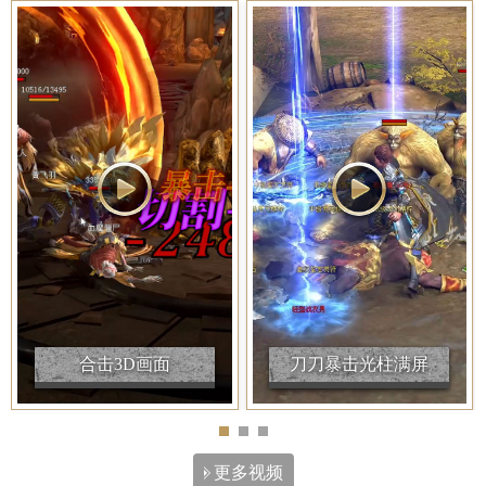
合击3D画面
刀刀暴击光柱满屏
更多视频