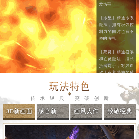
士，擅长控制，后
发伤害！
期还能召唤绿毒攻
击的武兽协助战
【冰皇】精通冰系
斗。
魔法，拥有极强控
制力的同时也有不
【狂魔】追求速
俗的伤害。
度、刺客型流派，
对风刺剑法的研究
【死灵】精通召唤
登峰造极。
和亡灵魔法，擅长
折磨对手，对残血
【豪侠】可以在团
敌人有着恐怖的威
战中来去自如，是
慑力。
战士分支中唯一一
个群体伤害技能比
传承经典 突破创新
较多的职业。
3D新画面
感官新体验
画风大作
致敬经典
法师
术士
战士