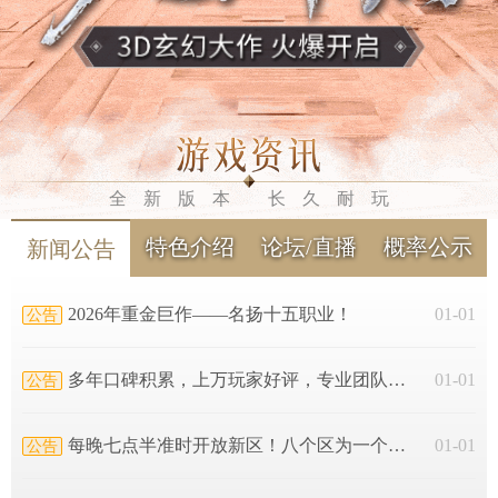
全新版本 长久耐玩
特色介绍
论坛/直播
概率公示
新闻公告
2026年重金巨作——名扬十五职业！
01-01
多年口碑积累，上万玩家好评，专业团队打造！
01-01
每晚七点半准时开放新区！八个区为一个统战大区！
01-01