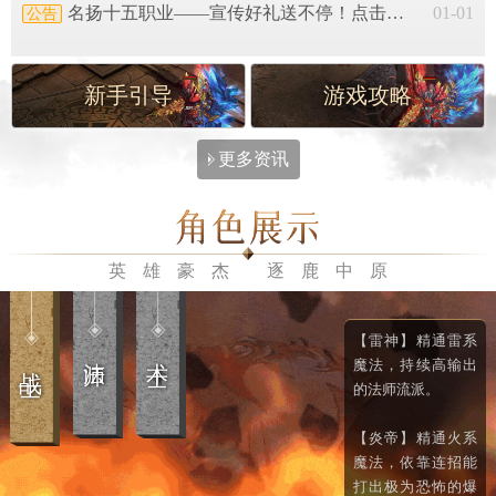
名扬十五职业——宣传好礼送不停！点击查看 ←
01-01
新手引导
游戏攻略
更多资讯
英雄豪杰 逐鹿中原
【战神】追求极致
【雷神】精通雷系
攻击的流派，畅快
魔法，持续高输出
秒人，可瞬间爆发
的法师流派。
出恐怖的伤害。
【炎帝】精通火系
【武圣】自身无比
魔法，依靠连招能
坚韧的肉盾型战
打出极为恐怖的爆